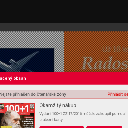
lacený obsah
Nejste přihlášen do čtenářské zóny
Přihlásit s
st o souhlas s ukládáním volitelných informací
Okamžitý nákup
Vydání 100+1 ZZ 17/2016 můžete zakoupit pomocí
platební karty