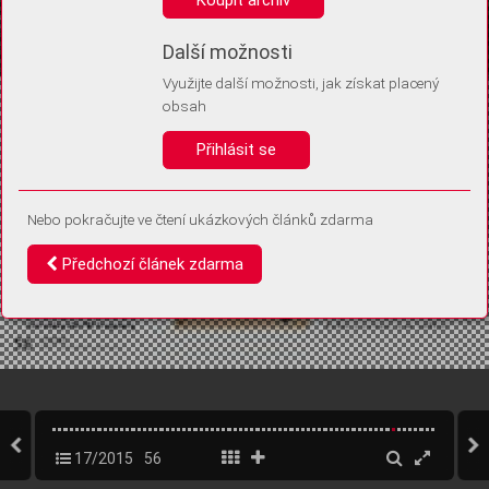
Díky němu příště poznáme, že se jedná o stejné zařízení, a
budeme tak moci přesněji vyhodnotit návštěvnost.
Identifikátor je zcela anonymní.
Další možnosti
Využijte další možnosti, jak získat placený
Vaše souhlasy a odmítnutí si ukládáme do vašeho zařízení, abychom se
obsah
vás už příště znovu neptali. Můžete je kdykoli později upravit ve Správě
cookies
Přihlásit se
Souhlasím
Odmítám
Nebo pokračujte ve čtení ukázkových článků zdarma
Předchozí článek zdarma
17/2015
56