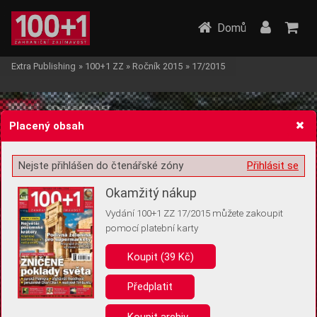
Domů
Extra Publishing
»
100+1 ZZ
»
Ročník 2015
»
17/2015
Placený obsah
Nejste přihlášen do čtenářské zóny
Přihlásit se
Žádost o souhlas s ukládáním volitelných informací
Okamžitý nákup
Vydání 100+1 ZZ 17/2015 můžete zakoupit
pomocí platební karty
Koupit (39 Kč)
Pro základní fungování webu nepotřebujeme ukládat žádné informace
(tzv. cookies apod.). Rádi bychom vás ale požádali o souhlas s
uložením volitelných informací:
Předplatit
Anonymní unikátní ID
Koupit archiv