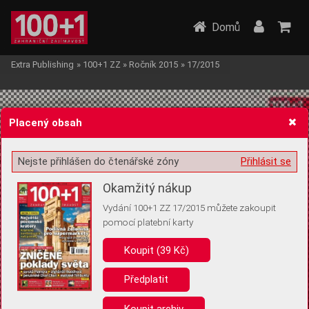
Domů
Extra Publishing
»
100+1 ZZ
»
Ročník 2015
»
17/2015
Placený obsah
Nejste přihlášen do čtenářské zóny
Přihlásit se
Žádost o souhlas s ukládáním volitelných informací
Okamžitý nákup
Vydání 100+1 ZZ 17/2015 můžete zakoupit
pomocí platební karty
Koupit (39 Kč)
Pro základní fungování webu nepotřebujeme ukládat žádné informace
(tzv. cookies apod.). Rádi bychom vás ale požádali o souhlas s
uložením volitelných informací:
Předplatit
Anonymní unikátní ID
Koupit archiv