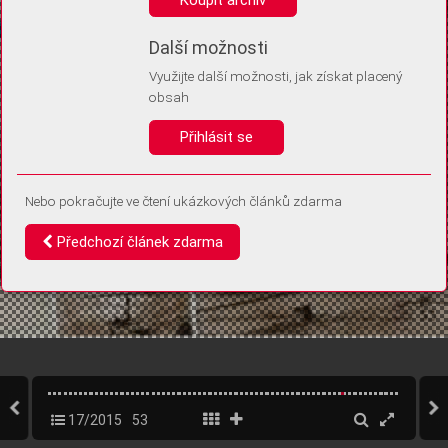
Díky němu příště poznáme, že se jedná o stejné zařízení, a
budeme tak moci přesněji vyhodnotit návštěvnost.
Identifikátor je zcela anonymní.
Další možnosti
Využijte další možnosti, jak získat placený
Vaše souhlasy a odmítnutí si ukládáme do vašeho zařízení, abychom se
obsah
vás už příště znovu neptali. Můžete je kdykoli později upravit ve Správě
cookies
Přihlásit se
Souhlasím
Odmítám
Nebo pokračujte ve čtení ukázkových článků zdarma
Předchozí článek zdarma
17/2015
53