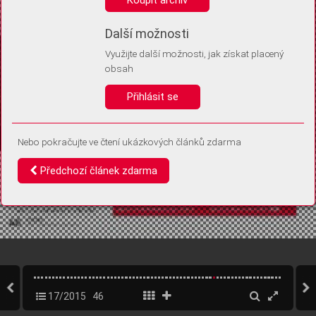
Díky němu příště poznáme, že se jedná o stejné zařízení, a
budeme tak moci přesněji vyhodnotit návštěvnost.
Identifikátor je zcela anonymní.
Další možnosti
Využijte další možnosti, jak získat placený
Vaše souhlasy a odmítnutí si ukládáme do vašeho zařízení, abychom se
obsah
vás už příště znovu neptali. Můžete je kdykoli později upravit ve Správě
cookies
Přihlásit se
Souhlasím
Odmítám
Nebo pokračujte ve čtení ukázkových článků zdarma
Předchozí článek zdarma
17/2015
46