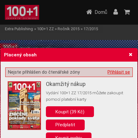
Domů
Extra Publishing
»
100+1 ZZ
»
Ročník 2015
»
17/2015
Placený obsah
Nejste přihlášen do čtenářské zóny
Přihlásit se
Žádost o souhlas s ukládáním volitelných informací
Okamžitý nákup
Vydání 100+1 ZZ 17/2015 můžete zakoupit
pomocí platební karty
Koupit (39 Kč)
Pro základní fungování webu nepotřebujeme ukládat žádné informace
(tzv. cookies apod.). Rádi bychom vás ale požádali o souhlas s
uložením volitelných informací:
Předplatit
Anonymní unikátní ID
Koupit archiv