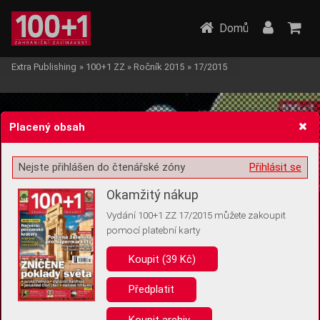
Domů
Extra Publishing
»
100+1 ZZ
»
Ročník 2015
»
17/2015
Placený obsah
Nejste přihlášen do čtenářské zóny
Přihlásit se
Žádost o souhlas s ukládáním volitelných informací
Okamžitý nákup
Vydání 100+1 ZZ 17/2015 můžete zakoupit
pomocí platební karty
Koupit (39 Kč)
Pro základní fungování webu nepotřebujeme ukládat žádné informace
(tzv. cookies apod.). Rádi bychom vás ale požádali o souhlas s
uložením volitelných informací:
Předplatit
Anonymní unikátní ID
Koupit archiv