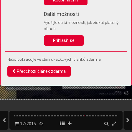
Díky němu příště poznáme, že se jedná o stejné zařízení, a
budeme tak moci přesněji vyhodnotit návštěvnost.
Identifikátor je zcela anonymní.
Další možnosti
Využijte další možnosti, jak získat placený
Vaše souhlasy a odmítnutí si ukládáme do vašeho zařízení, abychom se
obsah
vás už příště znovu neptali. Můžete je kdykoli později upravit ve Správě
cookies
Přihlásit se
Souhlasím
Odmítám
Nebo pokračujte ve čtení ukázkových článků zdarma
Předchozí článek zdarma
17/2015
43