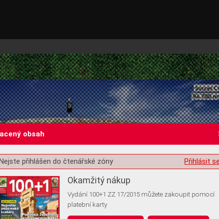
lacený obsah
Nejste přihlášen do čtenářské zóny
Přihlásit s
st o souhlas s ukládáním volitelných informací
Okamžitý nákup
Vydání 100+1 ZZ 17/2015 můžete zakoupit pomocí
platební karty