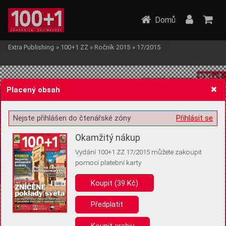
Domů
Extra Publishing
»
100+1 ZZ
»
Ročník 2015
»
17/2015
Placený obsah
Nejste přihlášen do čtenářské zóny
Přihlásit se
Žádost o souhlas s ukládáním volitelných informací
Okamžitý nákup
Vydání 100+1 ZZ 17/2015 můžete zakoupit
pomocí platební karty
Koupit (39 Kč)
Pro základní fungování webu nepotřebujeme ukládat žádné informace
(tzv. cookies apod.). Rádi bychom vás ale požádali o souhlas s
uložením volitelných informací:
Předplatit
Anonymní unikátní ID
Koupit archiv