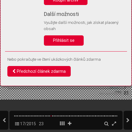
Díky němu příště poznáme, že se jedná o stejné zařízení, a
budeme tak moci přesněji vyhodnotit návštěvnost.
Identifikátor je zcela anonymní.
Další možnosti
Využijte další možnosti, jak získat placený
Vaše souhlasy a odmítnutí si ukládáme do vašeho zařízení, abychom se
obsah
vás už příště znovu neptali. Můžete je kdykoli později upravit ve Správě
cookies
Přihlásit se
Souhlasím
Odmítám
Nebo pokračujte ve čtení ukázkových článků zdarma
Předchozí článek zdarma
17/2015
23