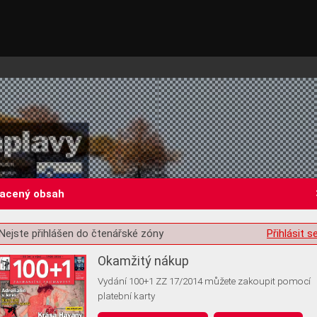
lacený obsah
Nejste přihlášen do čtenářské zóny
Přihlásit s
st o souhlas s ukládáním volitelných informací
Okamžitý nákup
Vydání 100+1 ZZ 17/2014 můžete zakoupit pomocí
platební karty