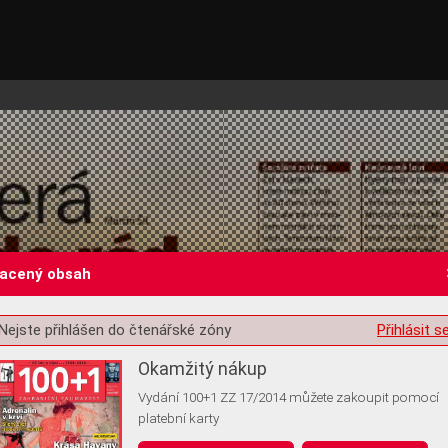
lacený obsah
Nejste přihlášen do čtenářské zóny
Přihlásit s
st o souhlas s ukládáním volitelných informací
Okamžitý nákup
Vydání 100+1 ZZ 17/2014 můžete zakoupit pomocí
platební karty