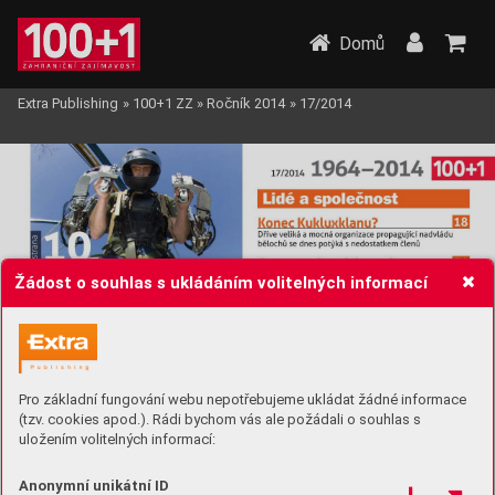
Domů
Extra Publishing
»
100+1 ZZ
»
Ročník 2014
»
17/2014
Žádost o souhlas s ukládáním volitelných informací
Pro základní fungování webu nepotřebujeme ukládat žádné informace
(tzv. cookies apod.). Rádi bychom vás ale požádali o souhlas s
uložením volitelných informací:
Anonymní unikátní ID