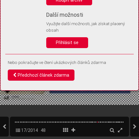
Díky němu příště poznáme, že se jedná o stejné zařízení, a
budeme tak moci přesněji vyhodnotit návštěvnost.
Identifikátor je zcela anonymní.
Další možnosti
Využijte další možnosti, jak získat placený
Vaše souhlasy a odmítnutí si ukládáme do vašeho zařízení, abychom se
obsah
vás už příště znovu neptali. Můžete je kdykoli později upravit ve Správě
cookies
Přihlásit se
Souhlasím
Odmítám
Nebo pokračujte ve čtení ukázkových článků zdarma
Předchozí článek zdarma
17/2014
48