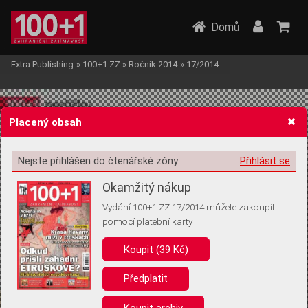
Domů
Extra Publishing
»
100+1 ZZ
»
Ročník 2014
»
17/2014
Placený obsah
Nejste přihlášen do čtenářské zóny
Přihlásit se
Žádost o souhlas s ukládáním volitelných informací
Okamžitý nákup
Vydání 100+1 ZZ 17/2014 můžete zakoupit
pomocí platební karty
Koupit (39 Kč)
Pro základní fungování webu nepotřebujeme ukládat žádné informace
(tzv. cookies apod.). Rádi bychom vás ale požádali o souhlas s
uložením volitelných informací:
Předplatit
Anonymní unikátní ID
Koupit archiv