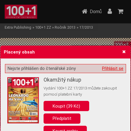
Domů
Extra Publishing
»
100+1 ZZ
»
Ročník 2013
»
17/2013
Placený obsah
Nejste přihlášen do čtenářské zóny
Přihlásit se
Žádost o souhlas s ukládáním volitelných informací
Okamžitý nákup
Vydání 100+1 ZZ 17/2013 můžete zakoupit
pomocí platební karty
Koupit (39 Kč)
Pro základní fungování webu nepotřebujeme ukládat žádné informace
(tzv. cookies apod.). Rádi bychom vás ale požádali o souhlas s
uložením volitelných informací:
Předplatit
Anonymní unikátní ID
Koupit archiv