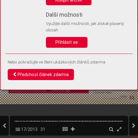
Díky němu příště poznáme, že se jedná o stejné zařízení, a
budeme tak moci přesněji vyhodnotit návštěvnost.
Identifikátor je zcela anonymní.
Další možnosti
Využijte další možnosti, jak získat placený
Vaše souhlasy a odmítnutí si ukládáme do vašeho zařízení, abychom se
obsah
vás už příště znovu neptali. Můžete je kdykoli později upravit ve Správě
cookies
Přihlásit se
Souhlasím
Odmítám
Nebo pokračujte ve čtení ukázkových článků zdarma
Předchozí článek zdarma
17/2013
31