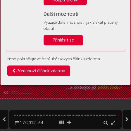
Díky němu příště poznáme, že se jedná o stejné zařízení, a
budeme tak moci přesněji vyhodnotit návštěvnost.
Identifikátor je zcela anonymní.
Další možnosti
Využijte další možnosti, jak získat placený
Vaše souhlasy a odmítnutí si ukládáme do vašeho zařízení, abychom se
obsah
vás už příště znovu neptali. Můžete je kdykoli později upravit ve Správě
cookies
Přihlásit se
Souhlasím
Odmítám
Nebo pokračujte ve čtení ukázkových článků zdarma
Předchozí článek zdarma
17/2012
64