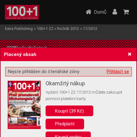
Domů
Extra Publishing
»
100+1 ZZ
»
Ročník 2012
»
17/2012
Placený obsah
Nejste přihlášen do čtenářské zóny
Přihlásit se
Žádost o souhlas s ukládáním volitelných informací
Okamžitý nákup
Vydání 100+1 ZZ 17/2012 můžete zakoupit
pomocí platební karty
Koupit (39 Kč)
Pro základní fungování webu nepotřebujeme ukládat žádné informace
(tzv. cookies apod.). Rádi bychom vás ale požádali o souhlas s
uložením volitelných informací:
Předplatit
Anonymní unikátní ID
Koupit archiv