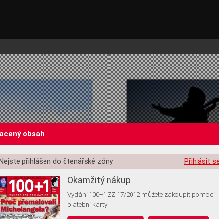
lacený obsah
Nejste přihlášen do čtenářské zóny
Přihlásit s
st o souhlas s ukládáním volitelných informací
Okamžitý nákup
Vydání 100+1 ZZ 17/2012 můžete zakoupit pomocí
platební karty