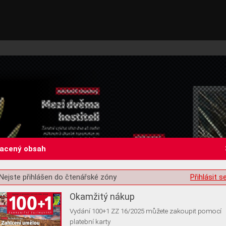
lacený obsah
st o souhlas s ukládáním volitelných informací
Nejste přihlášen do čtenářské zóny
Přihlásit s
Okamžitý nákup
Vydání 100+1 ZZ 16/2025 můžete zakoupit pomocí
platební karty