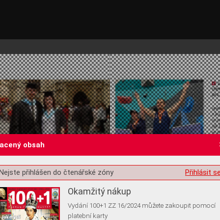
lacený obsah
st o souhlas s ukládáním volitelných informací
Nejste přihlášen do čtenářské zóny
Přihlásit s
Okamžitý nákup
Vydání 100+1 ZZ 16/2024 můžete zakoupit pomocí
platební karty