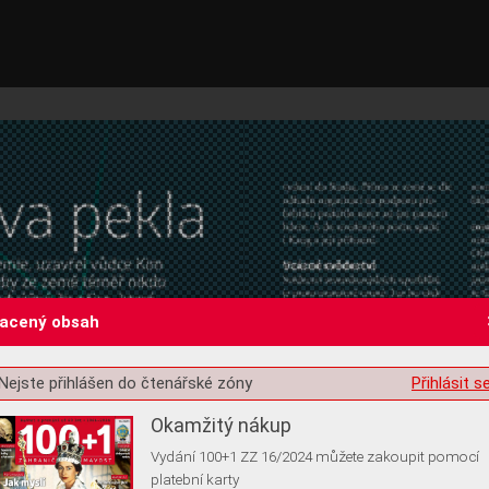
lacený obsah
st o souhlas s ukládáním volitelných informací
Nejste přihlášen do čtenářské zóny
Přihlásit s
Okamžitý nákup
Vydání 100+1 ZZ 16/2024 můžete zakoupit pomocí
platební karty