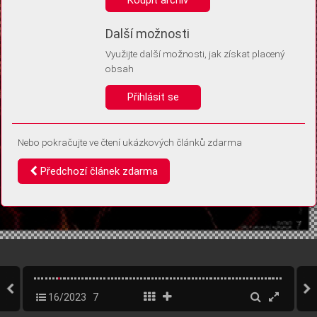
Díky němu příště poznáme, že se jedná o stejné zařízení, a
budeme tak moci přesněji vyhodnotit návštěvnost.
Identifikátor je zcela anonymní.
Další možnosti
Využijte další možnosti, jak získat placený
Vaše souhlasy a odmítnutí si ukládáme do vašeho zařízení, abychom se
obsah
vás už příště znovu neptali. Můžete je kdykoli později upravit ve Správě
cookies
Přihlásit se
Souhlasím
Odmítám
Nebo pokračujte ve čtení ukázkových článků zdarma
Předchozí článek zdarma
16/2023
7