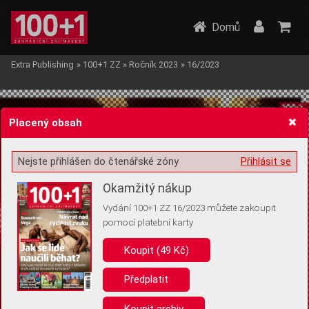
Domů
Extra Publishing
»
100+1 ZZ
»
Ročník 2023
»
16/2023
Placený obsah
Nejste přihlášen do čtenářské zóny
Přihlásit se
Žádost o souhlas s ukládáním volitelných informací
Okamžitý nákup
Vydání 100+1 ZZ 16/2023 můžete zakoupit
pomocí platební karty
Koupit (49 Kč)
Pro základní fungování webu nepotřebujeme ukládat žádné informace
(tzv. cookies apod.). Rádi bychom vás ale požádali o souhlas s
uložením volitelných informací:
Předplatit
Anonymní unikátní ID
Koupit archiv