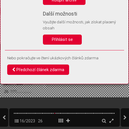
Díky němu příště poznáme, že se jedná o stejné zařízení, a
budeme tak moci přesněji vyhodnotit návštěvnost.
Identifikátor je zcela anonymní.
Další možnosti
Využijte další možnosti, jak získat placený
Vaše souhlasy a odmítnutí si ukládáme do vašeho zařízení, abychom se
obsah
vás už příště znovu neptali. Můžete je kdykoli později upravit ve Správě
cookies
Přihlásit se
Souhlasím
Odmítám
Nebo pokračujte ve čtení ukázkových článků zdarma
Předchozí článek zdarma
16/2023
26