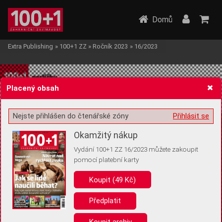
Domů
Extra Publishing
»
100+1 ZZ
»
Ročník 2023
»
16/2023
Placený obsah
Nejste přihlášen do čtenářské zóny
Přihlásit se
Žádost o souhlas s ukládáním volitelných informací
Okamžitý nákup
Vydání 100+1 ZZ 16/2023 můžete zakoupit
pomocí platební karty
Koupit (49 Kč)
Pro základní fungování webu nepotřebujeme ukládat žádné informace
(tzv. cookies apod.). Rádi bychom vás ale požádali o souhlas s
uložením volitelných informací:
Předplatit
Anonymní unikátní ID
Koupit archiv