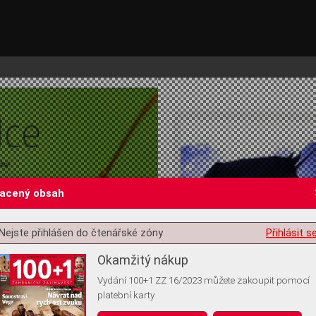
lacený obsah
Nejste přihlášen do čtenářské zóny
Přihlásit s
st o souhlas s ukládáním volitelných informací
Okamžitý nákup
Vydání 100+1 ZZ 16/2023 můžete zakoupit pomocí
platební karty