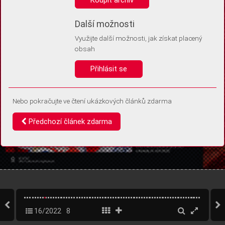
Díky němu příště poznáme, že se jedná o stejné zařízení, a
budeme tak moci přesněji vyhodnotit návštěvnost.
Identifikátor je zcela anonymní.
Další možnosti
Využijte další možnosti, jak získat placený
Vaše souhlasy a odmítnutí si ukládáme do vašeho zařízení, abychom se
obsah
vás už příště znovu neptali. Můžete je kdykoli později upravit ve Správě
cookies
Přihlásit se
Souhlasím
Odmítám
Nebo pokračujte ve čtení ukázkových článků zdarma
Předchozí článek zdarma
16/2022
8