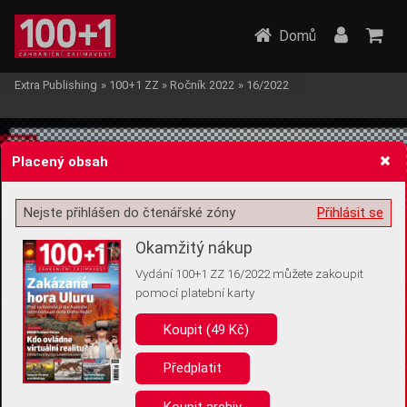
Domů
Extra Publishing
»
100+1 ZZ
»
Ročník 2022
»
16/2022
Placený obsah
Nejste přihlášen do čtenářské zóny
Přihlásit se
Žádost o souhlas s ukládáním volitelných informací
Okamžitý nákup
Vydání 100+1 ZZ 16/2022 můžete zakoupit
pomocí platební karty
Koupit (49 Kč)
Pro základní fungování webu nepotřebujeme ukládat žádné informace
(tzv. cookies apod.). Rádi bychom vás ale požádali o souhlas s
uložením volitelných informací:
Předplatit
Anonymní unikátní ID
Koupit archiv