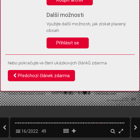
Díky němu příště poznáme, že se jedná o stejné zařízení, a
budeme tak moci přesněji vyhodnotit návštěvnost.
Identifikátor je zcela anonymní.
Další možnosti
Využijte další možnosti, jak získat placený
Vaše souhlasy a odmítnutí si ukládáme do vašeho zařízení, abychom se
obsah
vás už příště znovu neptali. Můžete je kdykoli později upravit ve Správě
cookies
Přihlásit se
Souhlasím
Odmítám
Nebo pokračujte ve čtení ukázkových článků zdarma
Předchozí článek zdarma
16/2022
49