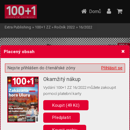
Domů
Extra Publishing
»
100+1 ZZ
»
Ročník 2022
»
16/2022
Placený obsah
Nejste přihlášen do čtenářské zóny
Přihlásit se
Žádost o souhlas s ukládáním volitelných informací
Okamžitý nákup
Vydání 100+1 ZZ 16/2022 můžete zakoupit
pomocí platební karty
Koupit (49 Kč)
Pro základní fungování webu nepotřebujeme ukládat žádné informace
(tzv. cookies apod.). Rádi bychom vás ale požádali o souhlas s
uložením volitelných informací:
Předplatit
Anonymní unikátní ID
Koupit archiv