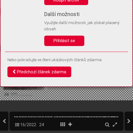
Díky němu příště poznáme, že se jedná o stejné zařízení, a
budeme tak moci přesněji vyhodnotit návštěvnost.
Identifikátor je zcela anonymní.
Další možnosti
Využijte další možnosti, jak získat placený
Vaše souhlasy a odmítnutí si ukládáme do vašeho zařízení, abychom se
obsah
vás už příště znovu neptali. Můžete je kdykoli později upravit ve Správě
cookies
Přihlásit se
Souhlasím
Odmítám
Nebo pokračujte ve čtení ukázkových článků zdarma
Předchozí článek zdarma
16/2022
24