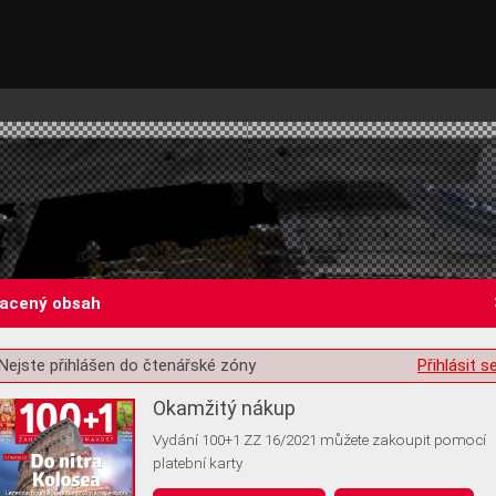
lacený obsah
Nejste přihlášen do čtenářské zóny
Přihlásit s
st o souhlas s ukládáním volitelných informací
Okamžitý nákup
Vydání 100+1 ZZ 16/2021 můžete zakoupit pomocí
platební karty