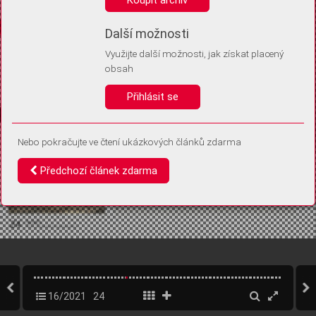
Díky němu příště poznáme, že se jedná o stejné zařízení, a
budeme tak moci přesněji vyhodnotit návštěvnost.
Identifikátor je zcela anonymní.
Další možnosti
Využijte další možnosti, jak získat placený
Vaše souhlasy a odmítnutí si ukládáme do vašeho zařízení, abychom se
obsah
vás už příště znovu neptali. Můžete je kdykoli později upravit ve Správě
cookies
Přihlásit se
Souhlasím
Odmítám
Nebo pokračujte ve čtení ukázkových článků zdarma
Předchozí článek zdarma
16/2021
24