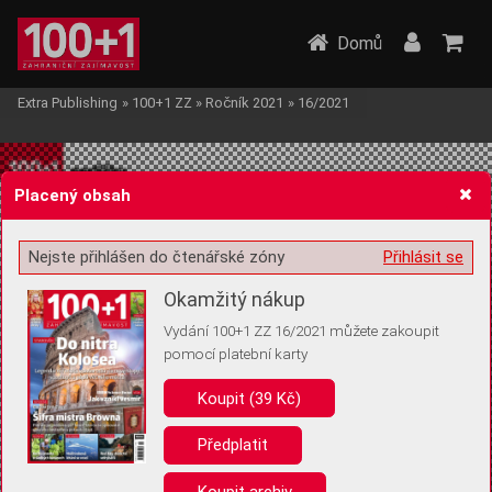
Domů
Extra Publishing
»
100+1 ZZ
»
Ročník 2021
»
16/2021
Placený obsah
Nejste přihlášen do čtenářské zóny
Přihlásit se
Žádost o souhlas s ukládáním volitelných informací
Okamžitý nákup
Vydání 100+1 ZZ 16/2021 můžete zakoupit
pomocí platební karty
Koupit (39 Kč)
Pro základní fungování webu nepotřebujeme ukládat žádné informace
(tzv. cookies apod.). Rádi bychom vás ale požádali o souhlas s
uložením volitelných informací:
Předplatit
Anonymní unikátní ID
Koupit archiv