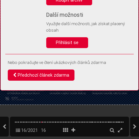
Díky němu příště poznáme, že se jedná o stejné zařízení, a
budeme tak moci přesněji vyhodnotit návštěvnost.
Identifikátor je zcela anonymní.
Další možnosti
Využijte další možnosti, jak získat placený
Vaše souhlasy a odmítnutí si ukládáme do vašeho zařízení, abychom se
obsah
vás už příště znovu neptali. Můžete je kdykoli později upravit ve Správě
cookies
Přihlásit se
Souhlasím
Odmítám
Nebo pokračujte ve čtení ukázkových článků zdarma
Předchozí článek zdarma
16/2021
16