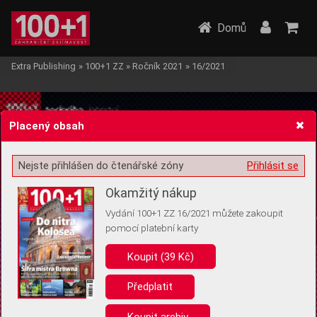
Domů
Extra Publishing
»
100+1 ZZ
»
Ročník 2021
»
16/2021
Placený obsah
Nejste přihlášen do čtenářské zóny
Přihlásit se
Žádost o souhlas s ukládáním volitelných informací
Okamžitý nákup
Vydání 100+1 ZZ 16/2021 můžete zakoupit
pomocí platební karty
Koupit (39 Kč)
Pro základní fungování webu nepotřebujeme ukládat žádné informace
(tzv. cookies apod.). Rádi bychom vás ale požádali o souhlas s
uložením volitelných informací:
Předplatit
Anonymní unikátní ID
Koupit archiv