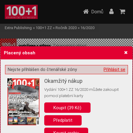
Domů
Extra Publishing
»
100+1 ZZ
»
Ročník 2020
»
16/2020
Placený obsah
Nejste přihlášen do čtenářské zóny
Přihlásit se
Žádost o souhlas s ukládáním volitelných informací
Okamžitý nákup
Vydání 100+1 ZZ 16/2020 můžete zakoupit
pomocí platební karty
Koupit (39 Kč)
Pro základní fungování webu nepotřebujeme ukládat žádné informace
(tzv. cookies apod.). Rádi bychom vás ale požádali o souhlas s
uložením volitelných informací:
Předplatit
Anonymní unikátní ID
Koupit archiv