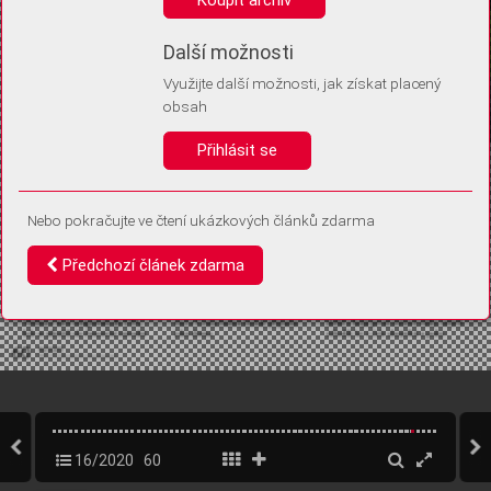
Díky němu příště poznáme, že se jedná o stejné zařízení, a
budeme tak moci přesněji vyhodnotit návštěvnost.
Identifikátor je zcela anonymní.
Další možnosti
Využijte další možnosti, jak získat placený
Vaše souhlasy a odmítnutí si ukládáme do vašeho zařízení, abychom se
obsah
vás už příště znovu neptali. Můžete je kdykoli později upravit ve Správě
cookies
Přihlásit se
Souhlasím
Odmítám
Nebo pokračujte ve čtení ukázkových článků zdarma
Předchozí článek zdarma
16/2020
60