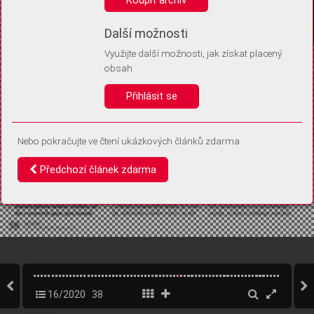
Díky němu příště poznáme, že se jedná o stejné zařízení, a
budeme tak moci přesněji vyhodnotit návštěvnost.
Identifikátor je zcela anonymní.
Další možnosti
Využijte další možnosti, jak získat placený
Vaše souhlasy a odmítnutí si ukládáme do vašeho zařízení, abychom se
obsah
vás už příště znovu neptali. Můžete je kdykoli později upravit ve Správě
cookies
Přihlásit se
Souhlasím
Odmítám
Nebo pokračujte ve čtení ukázkových článků zdarma
Předchozí článek zdarma
16/2020
38