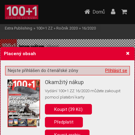
Domů
Extra Publishing
»
100+1 ZZ
»
Ročník 2020
»
16/2020
Placený obsah
Nejste přihlášen do čtenářské zóny
Přihlásit se
Žádost o souhlas s ukládáním volitelných informací
Okamžitý nákup
Vydání 100+1 ZZ 16/2020 můžete zakoupit
pomocí platební karty
Koupit (39 Kč)
Pro základní fungování webu nepotřebujeme ukládat žádné informace
(tzv. cookies apod.). Rádi bychom vás ale požádali o souhlas s
uložením volitelných informací:
Předplatit
Anonymní unikátní ID
Koupit archiv