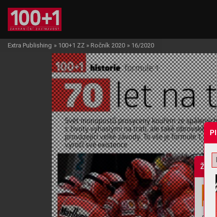
Extra Publishing
»
100+1 ZZ
»
Ročník 2020
»
16/2020
P
Žádo