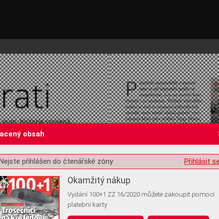
lacený obsah
Nejste přihlášen do čtenářské zóny
Přihlásit s
st o souhlas s ukládáním volitelných informací
Okamžitý nákup
Vydání 100+1 ZZ 16/2020 můžete zakoupit pomocí
platební karty