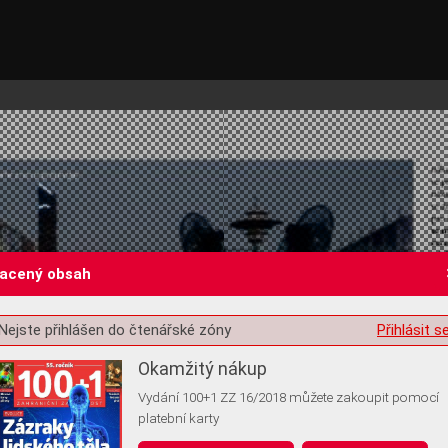
lacený obsah
Nejste přihlášen do čtenářské zóny
Přihlásit s
st o souhlas s ukládáním volitelných informací
Okamžitý nákup
Vydání 100+1 ZZ 16/2018 můžete zakoupit pomocí
platební karty