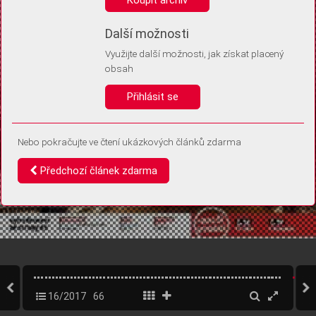
Díky němu příště poznáme, že se jedná o stejné zařízení, a
budeme tak moci přesněji vyhodnotit návštěvnost.
Identifikátor je zcela anonymní.
Další možnosti
Využijte další možnosti, jak získat placený
Vaše souhlasy a odmítnutí si ukládáme do vašeho zařízení, abychom se
obsah
vás už příště znovu neptali. Můžete je kdykoli později upravit ve Správě
cookies
Přihlásit se
Souhlasím
Odmítám
Nebo pokračujte ve čtení ukázkových článků zdarma
Předchozí článek zdarma
16/2017
66