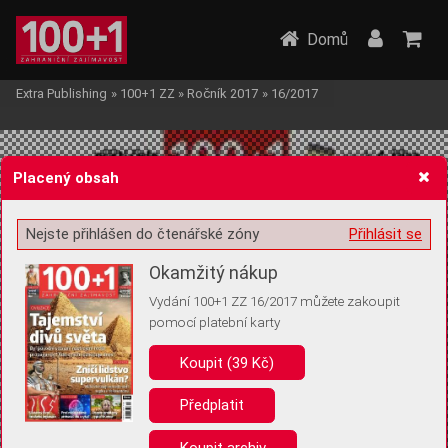
Domů
Extra Publishing
»
100+1 ZZ
»
Ročník 2017
»
16/2017
Placený obsah
Nejste přihlášen do čtenářské zóny
Přihlásit se
Žádost o souhlas s ukládáním volitelných informací
Okamžitý nákup
Vydání 100+1 ZZ 16/2017 můžete zakoupit
pomocí platební karty
Koupit (39 Kč)
Pro základní fungování webu nepotřebujeme ukládat žádné informace
(tzv. cookies apod.). Rádi bychom vás ale požádali o souhlas s
uložením volitelných informací:
Předplatit
Anonymní unikátní ID
Koupit archiv