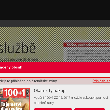
lacený obsah
Nejste přihlášen do čtenářské zóny
Přihlásit s
st o souhlas s ukládáním volitelných informací
Okamžitý nákup
Vydání 100+1 ZZ 16/2017 můžete zakoupit pomocí
platební karty