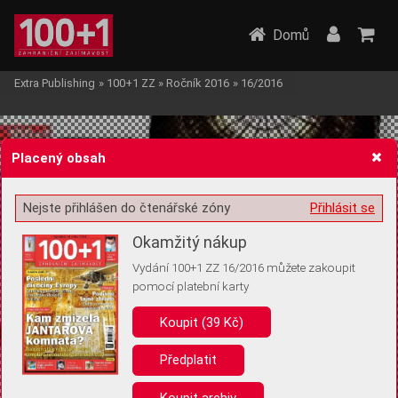
Domů
Extra Publishing
»
100+1 ZZ
»
Ročník 2016
»
16/2016
Placený obsah
Nejste přihlášen do čtenářské zóny
Přihlásit se
Žádost o souhlas s ukládáním volitelných informací
Okamžitý nákup
Vydání 100+1 ZZ 16/2016 můžete zakoupit
pomocí platební karty
Koupit (39 Kč)
Pro základní fungování webu nepotřebujeme ukládat žádné informace
(tzv. cookies apod.). Rádi bychom vás ale požádali o souhlas s
uložením volitelných informací:
Předplatit
Anonymní unikátní ID
Koupit archiv