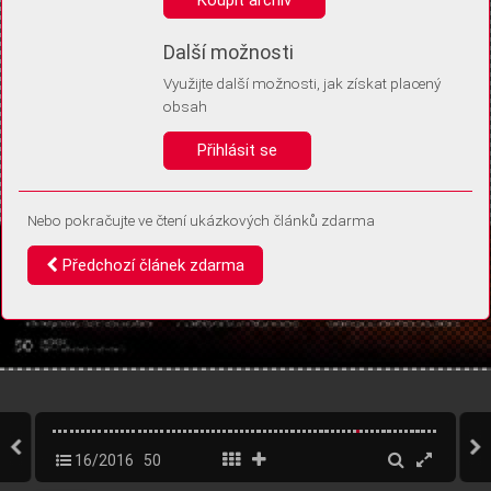
Díky němu příště poznáme, že se jedná o stejné zařízení, a
budeme tak moci přesněji vyhodnotit návštěvnost.
Identifikátor je zcela anonymní.
Další možnosti
Využijte další možnosti, jak získat placený
Vaše souhlasy a odmítnutí si ukládáme do vašeho zařízení, abychom se
obsah
vás už příště znovu neptali. Můžete je kdykoli později upravit ve Správě
cookies
Přihlásit se
Souhlasím
Odmítám
Nebo pokračujte ve čtení ukázkových článků zdarma
Předchozí článek zdarma
16/2016
50