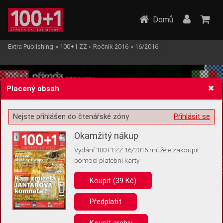
Domů
Extra Publishing
»
100+1 ZZ
»
Ročník 2016
»
16/2016
Placený obsah
Nejste přihlášen do čtenářské zóny
Přihlásit se
Žádost o souhlas s ukládáním volitelných informací
Okamžitý nákup
Vydání 100+1 ZZ 16/2016 můžete zakoupit
pomocí platební karty
Koupit (39 Kč)
Pro základní fungování webu nepotřebujeme ukládat žádné informace
(tzv. cookies apod.). Rádi bychom vás ale požádali o souhlas s
uložením volitelných informací:
Předplatit
Anonymní unikátní ID
Koupit archiv