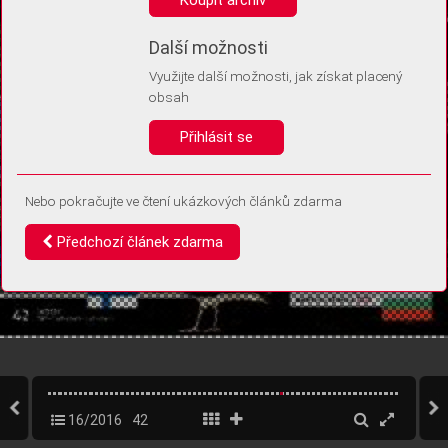
Díky němu příště poznáme, že se jedná o stejné zařízení, a
budeme tak moci přesněji vyhodnotit návštěvnost.
Identifikátor je zcela anonymní.
Další možnosti
Využijte další možnosti, jak získat placený
Vaše souhlasy a odmítnutí si ukládáme do vašeho zařízení, abychom se
obsah
vás už příště znovu neptali. Můžete je kdykoli později upravit ve Správě
cookies
Přihlásit se
Souhlasím
Odmítám
Nebo pokračujte ve čtení ukázkových článků zdarma
Předchozí článek zdarma
16/2016
42