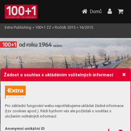
Domů
Extra Publishing
»
100+1 ZZ
»
Ročník 2015
»
16/2015
Žádost o souhlas s ukládáním volitelných informací
Pro základní fungování webu nepotřebujeme ukládat žádné informace
(tzv. cookies apod.). Rádi bychom vás ale požádali o souhlas s
uložením volitelných informací:
Anonymní unikátní ID