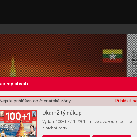
lacený obsah
Nejste přihlášen do čtenářské zóny
Přihlásit s
st o souhlas s ukládáním volitelných informací
Okamžitý nákup
Vydání 100+1 ZZ 16/2015 můžete zakoupit pomocí
platební karty