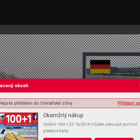
lacený obsah
Nejste přihlášen do čtenářské zóny
Přihlásit s
st o souhlas s ukládáním volitelných informací
Okamžitý nákup
Vydání 100+1 ZZ 16/2014 můžete zakoupit pomocí
platební karty