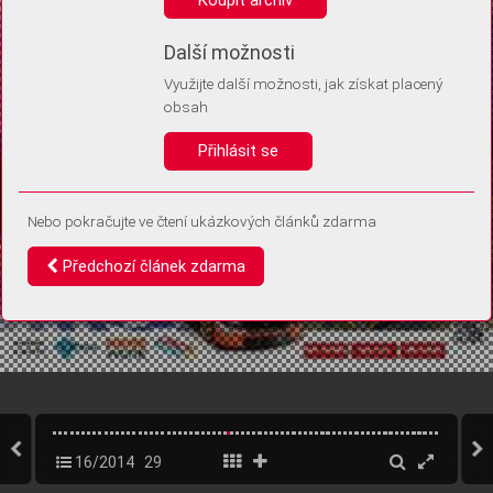
Díky němu příště poznáme, že se jedná o stejné zařízení, a
budeme tak moci přesněji vyhodnotit návštěvnost.
Identifikátor je zcela anonymní.
Další možnosti
Využijte další možnosti, jak získat placený
Vaše souhlasy a odmítnutí si ukládáme do vašeho zařízení, abychom se
obsah
vás už příště znovu neptali. Můžete je kdykoli později upravit ve Správě
cookies
Přihlásit se
Souhlasím
Odmítám
Nebo pokračujte ve čtení ukázkových článků zdarma
Předchozí článek zdarma
16/2014
29