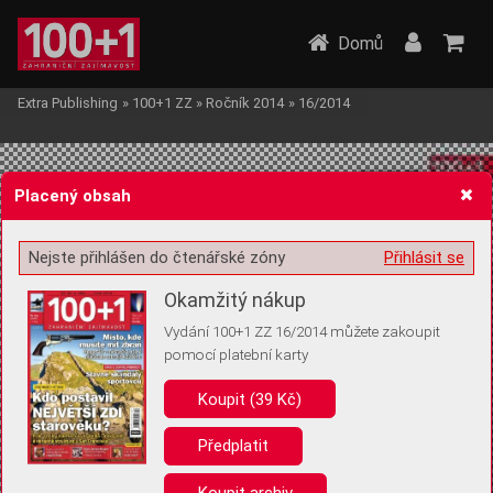
Domů
Extra Publishing
»
100+1 ZZ
»
Ročník 2014
»
16/2014
Placený obsah
Nejste přihlášen do čtenářské zóny
Přihlásit se
Žádost o souhlas s ukládáním volitelných informací
Okamžitý nákup
Vydání 100+1 ZZ 16/2014 můžete zakoupit
pomocí platební karty
Koupit (39 Kč)
Pro základní fungování webu nepotřebujeme ukládat žádné informace
(tzv. cookies apod.). Rádi bychom vás ale požádali o souhlas s
uložením volitelných informací:
Předplatit
Anonymní unikátní ID
Koupit archiv