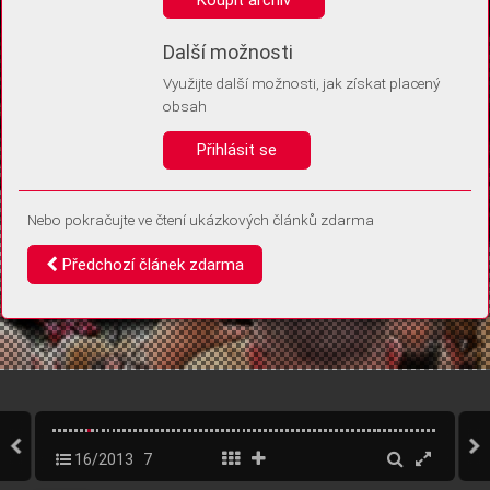
Díky němu příště poznáme, že se jedná o stejné zařízení, a
budeme tak moci přesněji vyhodnotit návštěvnost.
Identifikátor je zcela anonymní.
Další možnosti
Využijte další možnosti, jak získat placený
Vaše souhlasy a odmítnutí si ukládáme do vašeho zařízení, abychom se
obsah
vás už příště znovu neptali. Můžete je kdykoli později upravit ve Správě
cookies
Přihlásit se
Souhlasím
Odmítám
Nebo pokračujte ve čtení ukázkových článků zdarma
Předchozí článek zdarma
16/2013
7