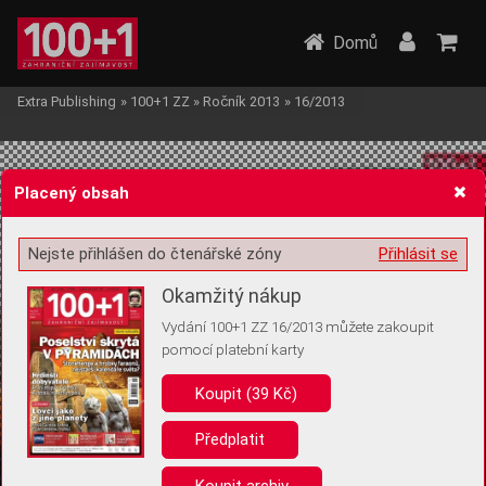
Domů
Extra Publishing
»
100+1 ZZ
»
Ročník 2013
»
16/2013
Placený obsah
Nejste přihlášen do čtenářské zóny
Přihlásit se
Žádost o souhlas s ukládáním volitelných informací
Okamžitý nákup
Vydání 100+1 ZZ 16/2013 můžete zakoupit
pomocí platební karty
Koupit (39 Kč)
Pro základní fungování webu nepotřebujeme ukládat žádné informace
(tzv. cookies apod.). Rádi bychom vás ale požádali o souhlas s
uložením volitelných informací:
Předplatit
Anonymní unikátní ID
Koupit archiv