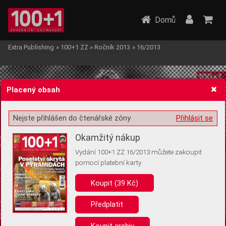
Domů
Extra Publishing
»
100+1 ZZ
»
Ročník 2013
»
16/2013
Placený obsah
Nejste přihlášen do čtenářské zóny
Přihlásit se
Žádost o souhlas s ukládáním volitelných informací
Okamžitý nákup
Vydání 100+1 ZZ 16/2013 můžete zakoupit
pomocí platební karty
Koupit (39 Kč)
Pro základní fungování webu nepotřebujeme ukládat žádné informace
(tzv. cookies apod.). Rádi bychom vás ale požádali o souhlas s
uložením volitelných informací:
Předplatit
Anonymní unikátní ID
Koupit archiv