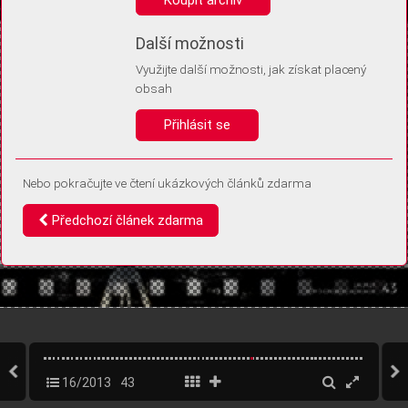
Díky němu příště poznáme, že se jedná o stejné zařízení, a
budeme tak moci přesněji vyhodnotit návštěvnost.
Identifikátor je zcela anonymní.
Další možnosti
Využijte další možnosti, jak získat placený
Vaše souhlasy a odmítnutí si ukládáme do vašeho zařízení, abychom se
obsah
vás už příště znovu neptali. Můžete je kdykoli později upravit ve Správě
cookies
Přihlásit se
Souhlasím
Odmítám
Nebo pokračujte ve čtení ukázkových článků zdarma
Předchozí článek zdarma
16/2013
43