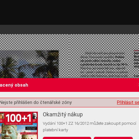
lacený obsah
Nejste přihlášen do čtenářské zóny
Přihlásit s
st o souhlas s ukládáním volitelných informací
Okamžitý nákup
Vydání 100+1 ZZ 16/2012 můžete zakoupit pomocí
platební karty