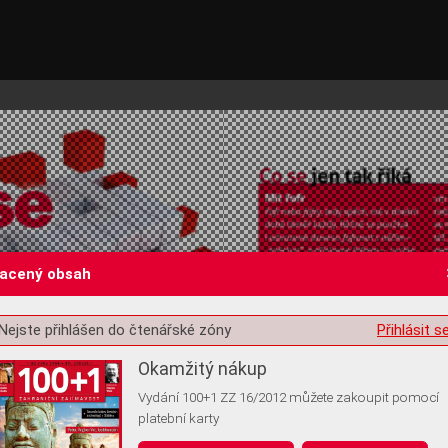
lacený obsah
Nejste přihlášen do čtenářské zóny
Přihlásit s
st o souhlas s ukládáním volitelných informací
Okamžitý nákup
Vydání 100+1 ZZ 16/2012 můžete zakoupit pomocí
platební karty