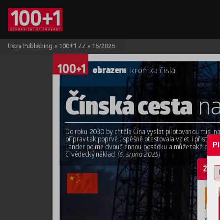
Extra Publishing
»
100+1 ZZ
»
15/2025
obraz
em 
kr
onika čísla
Čínská c
esta
 n
Do roku 2030 b
y
 chtěla Čína 
vyslat piloto
vanou misi na
příprav
 tak poprv
é úspěšně otesto
vala 
vzlet i přistání
P
Lander
 pojme dvoučlennou posádku a může 
také přep
či vědecký
náklad.
 (6. srpna 2025)
Žádo