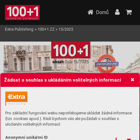
Domů
Extra Publishing
»
100+1 ZZ
»
15/2025
10
0
1
+
obsah 
čísla 15/2025
Žádost o souhlas s ukládáním volitelných informací
Pro základní fungování webu nepotřebujeme ukládat žádné informace
(tzv. cookies apod.). Rádi bychom vás ale požádali o souhlas s
uložením volitelných informací:
strana
Přikrášlen
ý
 Londýn
Anonymní unikátní ID
Britská metropole je plná památek, kter
é opřádají mýty
 a polopravdy
. 