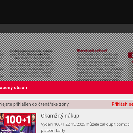
lacený obsah
st o souhlas s ukládáním volitelných informací
Nejste přihlášen do čtenářské zóny
Přihlásit s
Okamžitý nákup
Vydání 100+1 ZZ 15/2025 můžete zakoupit pomocí
platební karty