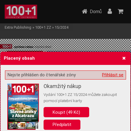
Domů
Extra Publishing
»
100+1 ZZ
»
15/2024
Placený obsah
Nejste přihlášen do čtenářské zóny
Přihlásit se
Žádost o souhlas s ukládáním volitelných informací
Okamžitý nákup
Vydání 100+1 ZZ 15/2024 můžete zakoupit
pomocí platební karty
Pro základní fungování webu nepotřebujeme ukládat žádné informace
(tzv. cookies apod.). Rádi bychom vás ale požádali o souhlas s
Koupit (49 Kč)
uložením volitelných informací:
Předplatit
Anonymní unikátní ID