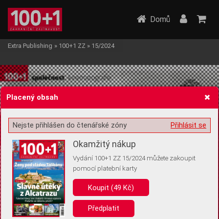
Domů
Extra Publishing
»
100+1 ZZ
»
15/2024
Placený obsah
Nejste přihlášen do čtenářské zóny
Přihlásit se
Žádost o souhlas s ukládáním volitelných informací
Okamžitý nákup
Vydání 100+1 ZZ 15/2024 můžete zakoupit
pomocí platební karty
Pro základní fungování webu nepotřebujeme ukládat žádné informace
(tzv. cookies apod.). Rádi bychom vás ale požádali o souhlas s
Koupit (49 Kč)
uložením volitelných informací:
Předplatit
Anonymní unikátní ID