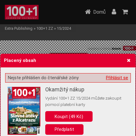
Domů
Extra Publishing
»
100+1 ZZ
»
15/2024
Placený obsah
Nejste přihlášen do čtenářské zóny
Přihlásit se
Žádost o souhlas s ukládáním volitelných informací
Okamžitý nákup
Vydání 100+1 ZZ 15/2024 můžete zakoupit
pomocí platební karty
Pro základní fungování webu nepotřebujeme ukládat žádné informace
(tzv. cookies apod.). Rádi bychom vás ale požádali o souhlas s
Koupit (49 Kč)
uložením volitelných informací:
Předplatit
Anonymní unikátní ID