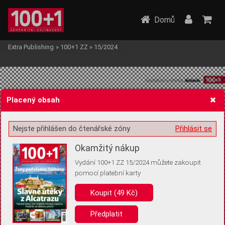
Domů
Extra Publishing
»
100+1 ZZ
»
15/2024
Placený obsah
Nejste přihlášen do čtenářské zóny
Přihlásit se
Žádost o souhlas s ukládáním volitelných informací
Okamžitý nákup
Vydání 100+1 ZZ 15/2024 můžete zakoupit
pomocí platební karty
Pro základní fungování webu nepotřebujeme ukládat žádné informace
(tzv. cookies apod.). Rádi bychom vás ale požádali o souhlas s
Koupit (49 Kč)
uložením volitelných informací:
Předplatit
Anonymní unikátní ID