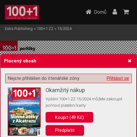
Domů
Extra Publishing
»
100+1 ZZ
»
15/2024
Placený obsah
Nejste přihlášen do čtenářské zóny
Přihlásit se
Žádost o souhlas s ukládáním volitelných informací
Okamžitý nákup
Vydání 100+1 ZZ 15/2024 můžete zakoupit
pomocí platební karty
Pro základní fungování webu nepotřebujeme ukládat žádné informace
(tzv. cookies apod.). Rádi bychom vás ale požádali o souhlas s
Koupit (49 Kč)
uložením volitelných informací:
Předplatit
Anonymní unikátní ID